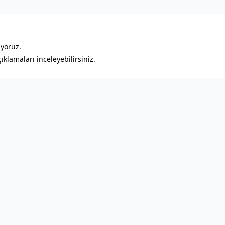
ıyoruz.
klamaları inceleyebilirsiniz.