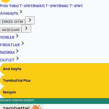
Polo Yaka T-shirt
Baskılı T-shirt
Basic T-shirt
Anasayfa
ERKEK GİYİM
AKSESUAR
YENİLER
FIRSATLAR
İNDİRİM
OUTLET
Ana Sayfa
Tambattal Plus
İletişim
Güvenli ödeme sistemi
İade ve değişim garantisi
Hızlı ve güvenli teslimat