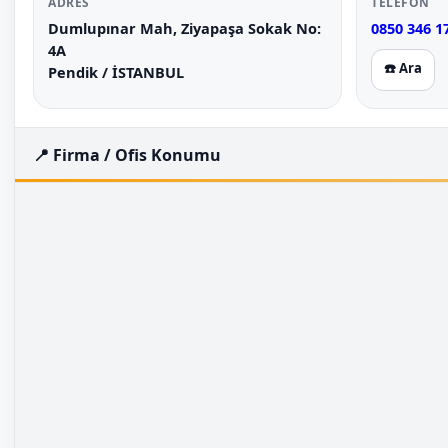
ADRES
TELEFON
Dumlupınar Mah, Ziyapaşa Sokak No:
0850 346 1
4A
☎️ Ara
Pendik / İSTANBUL
📍 Firma / Ofis Konumu