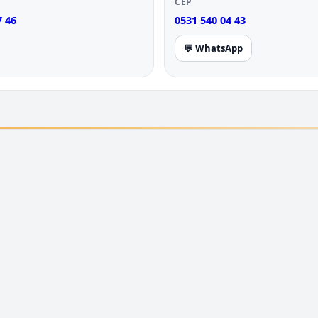
CEP
7 46
0531 540 04 43
💬 WhatsApp