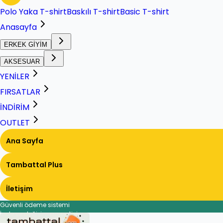
Polo Yaka T-shirt
Baskılı T-shirt
Basic T-shirt
Anasayfa
ERKEK GİYİM
AKSESUAR
YENİLER
FIRSATLAR
İNDİRİM
OUTLET
Ana Sayfa
Tambattal Plus
İletişim
Güvenli ödeme sistemi
İade ve değişim garantisi
Hızlı ve güvenli teslimat