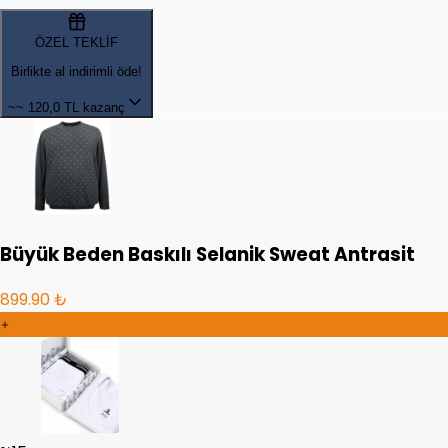
ÖZEL TEKLİF
Birlikte al indirimli öde!
~~
120,0 TL kazanç
Büyük Beden Baskılı Selanik Sweat Antrasit
899.90 ₺