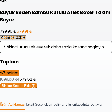
%
15
Büyük Beden Bambu Kutulu Atlet Boxer Takım
Beyaz
799.90 ₺
679.91 ₺
İkinci urunu ekleyerek daha fazla kazanc saglayin.
Toplam
%
7
İndirim
1699,80
₺
1579,82
₺
Birlikte Sepete Ekle (
1
)
Ürün Açıklaması
Taksit Seçenekleri
Teslimat Bilgileri
İade/İptal Detayları