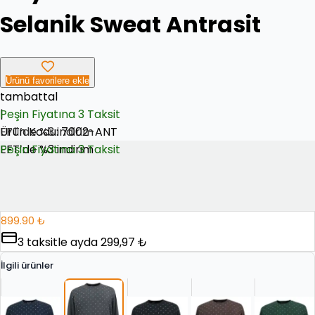
Selanik Sweat Antrasit
Ürünü favorilere ekle
tambattal
|
Peşin Fiyatına 3 Taksit
Ürün Kodu:
EFT’de %3 indirim
7002-ANT
EFT’de %3 indirim
Peşin Fiyatına 3 Taksit
899.90 ₺
3
taksitle ayda
299,97 ₺
İlgili ürünler