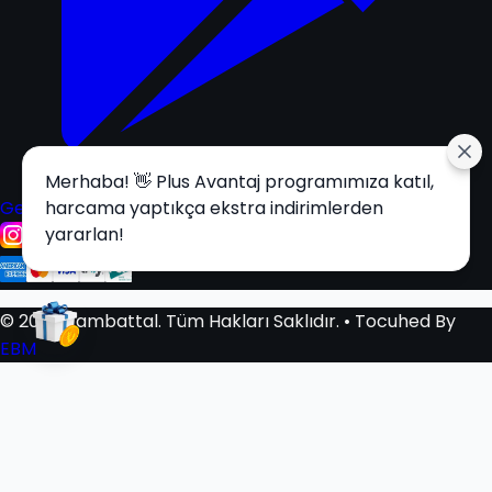
Merhaba! 👋 Plus Avantaj programımıza katıl,
Get it on
harcama yaptıkça ekstra indirimlerden
Google Play
yararlan!
© 2025 Tambattal. Tüm Hakları Saklıdır.
• Tocuhed By
EBM
Sepetim
0