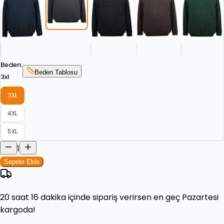
Beden
:
Beden Tablosu
3xl
3XL
4XL
5XL
1
Sepete Ekle
20 saat 16 dakika
içinde sipariş verirsen en geç
Pazartesi
kargoda!