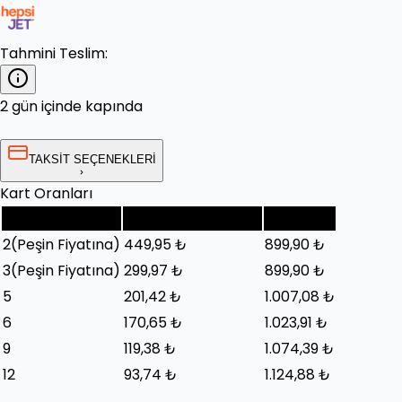
Tahmini Teslim:
2 gün içinde kapında
TAKSİT SEÇENEKLERİ
Kart Oranları
Taksit Sayısı
Taksit Tutarı (Ay)
Toplam
2
(Peşin Fiyatına)
449,95 ₺
899,90 ₺
3
(Peşin Fiyatına)
299,97 ₺
899,90 ₺
5
201,42 ₺
1.007,08 ₺
6
170,65 ₺
1.023,91 ₺
9
119,38 ₺
1.074,39 ₺
12
93,74 ₺
1.124,88 ₺