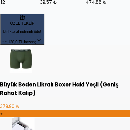
12
39,57 ₺
474,88 ₺
ÖZEL TEKLİF
Birlikte al indirimli öde!
~~
120,0 TL kazanç
Büyük Beden Likralı Boxer Haki Yeşil (Geniş
Rahat Kalıp)
379.90 ₺