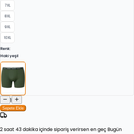
7XL
8XL
9XL
10XL
Renk
:
Haki yeşil
1
Sepete Ekle
2 saat 43 dakika
içinde sipariş verirsen en geç
Bugün