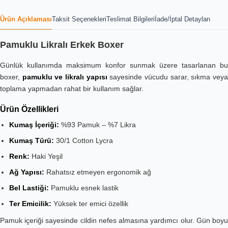
Ürün Açıklaması
Taksit Seçenekleri
Teslimat Bilgileri
İade/İptal Detayları
Pamuklu Likralı Erkek Boxer
Günlük kullanımda maksimum konfor sunmak üzere tasarlanan bu
boxer,
pamuklu ve likralı yapısı
sayesinde vücudu sarar, sıkma vey
toplama yapmadan rahat bir kullanım sağlar.
Ürün Özellikleri
Kumaş İçeriği:
%93 Pamuk – %7 Likra
Kumaş Türü:
30/1 Cotton Lycra
Renk:
Haki Yeşil
Ağ Yapısı:
Rahatsız etmeyen ergonomik ağ
Bel Lastiği:
Pamuklu esnek lastik
Ter Emicilik:
Yüksek ter emici özellik
Pamuk içeriği sayesinde cildin nefes almasına yardımcı olur. Gün boyu