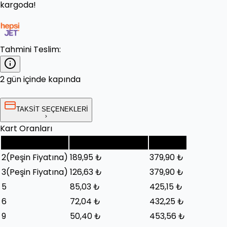
kargoda!
Tahmini Teslim:
2 gün içinde kapında
TAKSİT SEÇENEKLERİ
Kart Oranları
Taksit Sayısı
Taksit Tutarı (Ay)
Toplam
2
(Peşin Fiyatına)
189,95 ₺
379,90 ₺
3
(Peşin Fiyatına)
126,63 ₺
379,90 ₺
5
85,03 ₺
425,15 ₺
6
72,04 ₺
432,25 ₺
9
50,40 ₺
453,56 ₺