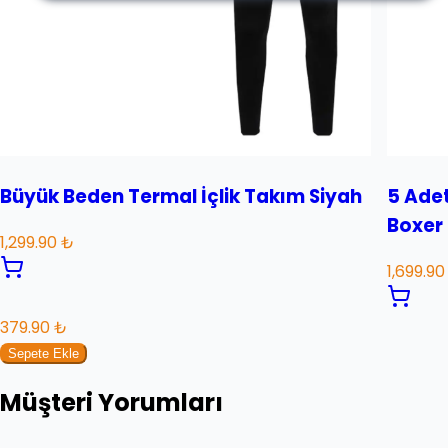
Büyük Beden Termal İçlik Takım Siyah
5 Adet
Boxer 
1,299.90 ₺
1,699.90
379.90 ₺
Sepete Ekle
Müşteri Yorumları