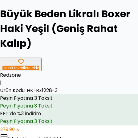
Büyük Beden Likralı Boxer
Haki Yeşil (Geniş Rahat
Kalıp)
Ürünü favorilere ekle
Redzone
|
Peşin Fiyatına 3 Taksit
Ürün Kodu:
EFT’de %3 indirim
HK-RZ1228-3
EFT’de %3 indirim
Peşin Fiyatına 3 Taksit
379.90 ₺