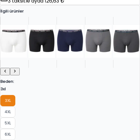
3
taksitle ayda
126,63 ₺
İlgili ürünler
Beden
:
3xl
3XL
4XL
5XL
6XL