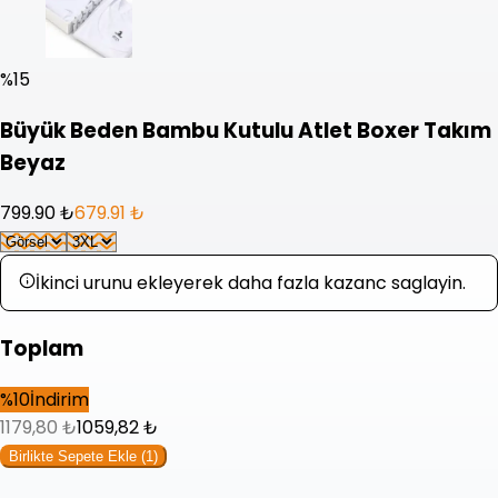
%
15
Büyük Beden Bambu Kutulu Atlet Boxer Takım
Beyaz
799.90 ₺
679.91 ₺
İkinci urunu ekleyerek daha fazla kazanc saglayin.
Toplam
%
10
İndirim
1179,80
₺
1059,82
₺
Birlikte Sepete Ekle (
1
)