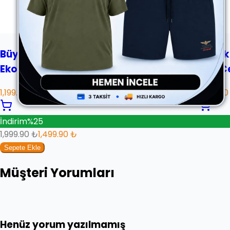
Büyük Beden Kalın Kışlık Oduncu
Büyük
Ekose Gömlek
Çift C
1,199.90 ₺
1,599.90
İndirim
%
25
1,999.90 ₺
1,499.90 ₺
Sepete Ekle
Müşteri Yorumları
Henüz yorum yazılmamış