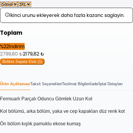
İkinci urunu ekleyerek daha fazla kazanc saglayin.
Toplam
%
22
İndirim
2799,80
₺
2179,82
₺
Birlikte Sepete Ekle (
1
)
Ürün Açıklaması
Taksit Seçenekleri
Teslimat Bilgileri
İade/İptal Detayları
Fermuarlı Parçalı Oduncu Gömlek Uzun Kol
Kol bölümü, arka bölüm, yaka ve cep kapakları düz renk kot
Ön bölüm kışlık pamuklu ekose kumaş