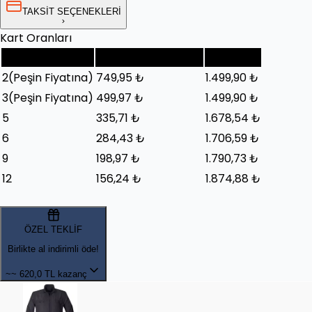
TAKSİT SEÇENEKLERİ
Kart Oranları
Taksit Sayısı
Taksit Tutarı (Ay)
Toplam
2
(Peşin Fiyatına)
749,95 ₺
1.499,90 ₺
3
(Peşin Fiyatına)
499,97 ₺
1.499,90 ₺
5
335,71 ₺
1.678,54 ₺
6
284,43 ₺
1.706,59 ₺
9
198,97 ₺
1.790,73 ₺
12
156,24 ₺
1.874,88 ₺
ÖZEL TEKLİF
Birlikte al indirimli öde!
~~
620,0 TL kazanç