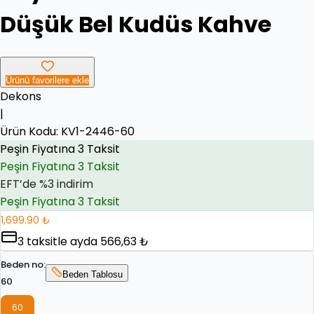
Düşük Bel Kudüs Kahve
Ürünü favorilere ekle
Dekons
|
Peşin Fiyatına 3 Taksit
Ürün Kodu:
EFT’de %3 indirim
KV1-2446-60
EFT’de %3 indirim
Peşin Fiyatına 3 Taksit
1,699.90 ₺
3
taksitle ayda
566,63 ₺
Beden no
:
Beden Tablosu
60
60