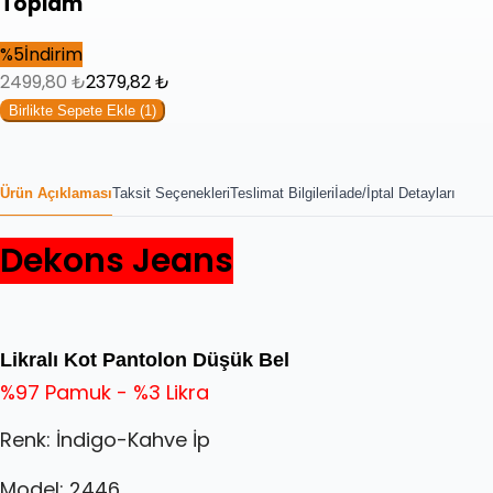
Toplam
%
5
İndirim
2499,80
₺
2379,82
₺
Birlikte Sepete Ekle (
1
)
Ürün Açıklaması
Taksit Seçenekleri
Teslimat Bilgileri
İade/İptal Detayları
Dekons Jeans
Likralı Kot Pantolon Düşük Bel
%97 Pamuk - %3 Likra
Renk: İndigo-Kahve İp
Model: 2446