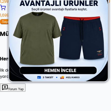
1,299.90 ₺
1,299.90
1,699.90 ₺
Sepete Ekle
Müşteri Yorumları
Henüz yorum yazılmamış
İlk değerlendirmeyi yaparak diğer kullanıcılarımıza
yardımcı ol.
Yorum Yap