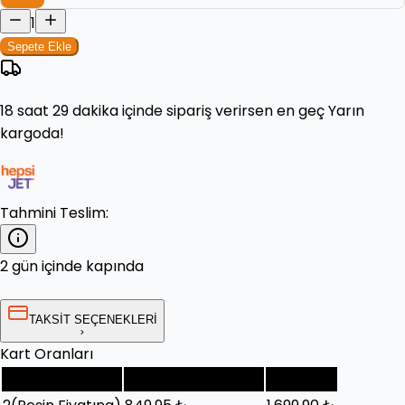
1
Sepete Ekle
18 saat 29 dakika
içinde sipariş verirsen en geç
Yarın
kargoda!
Tahmini Teslim:
2 gün içinde kapında
TAKSİT SEÇENEKLERİ
Kart Oranları
Taksit Sayısı
Taksit Tutarı (Ay)
Toplam