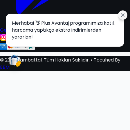
Merhaba! 👋 Plus Avantaj programımıza katıl,
Get it on
harcama yaptıkça ekstra indirimlerden
Google Play
yararlan!
© 2025 Tambattal. Tüm Hakları Saklıdır.
• Tocuhed By
EBM
Sepetim
0
Sepetiniz Boş
Beğendiğiniz Ürünleri Sepetinize Ekleyerek Alışverişe