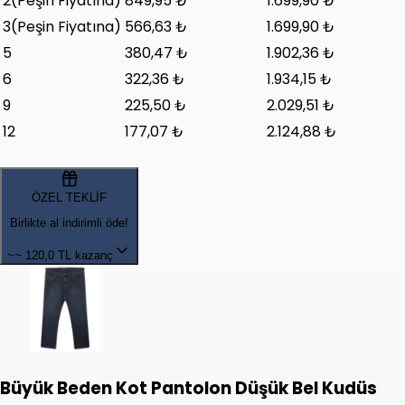
2
(Peşin Fiyatına)
849,95 ₺
1.699,90 ₺
3
(Peşin Fiyatına)
566,63 ₺
1.699,90 ₺
5
380,47 ₺
1.902,36 ₺
6
322,36 ₺
1.934,15 ₺
9
225,50 ₺
2.029,51 ₺
12
177,07 ₺
2.124,88 ₺
ÖZEL TEKLİF
Birlikte al indirimli öde!
~~
120,0 TL kazanç
Büyük Beden Kot Pantolon Düşük Bel Kudüs