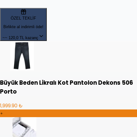
ÖZEL TEKLİF
Birlikte al indirimli öde!
~~
120,0 TL kazanç
Büyük Beden Likralı Kot Pantolon Dekons 506
Porto
1,999.90 ₺