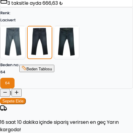
3
taksitle ayda
666,63 ₺
Renk
:
Lacivert
Beden no
:
Beden Tablosu
64
64
1
Sepete Ekle
16 saat 10 dakika
içinde sipariş verirsen en geç
Yarın
kargoda!