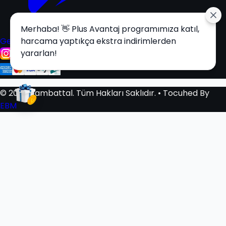
Merhaba! 👋 Plus Avantaj programımıza katıl,
Get it on
harcama yaptıkça ekstra indirimlerden
Google Play
yararlan!
© 2025 Tambattal. Tüm Hakları Saklıdır.
• Tocuhed By
EBM
Sepetim
0
Sepetiniz Boş
Beğendiğiniz Ürünleri Sepetinize Ekleyerek Alışverişe
Başlayabilirsiniz