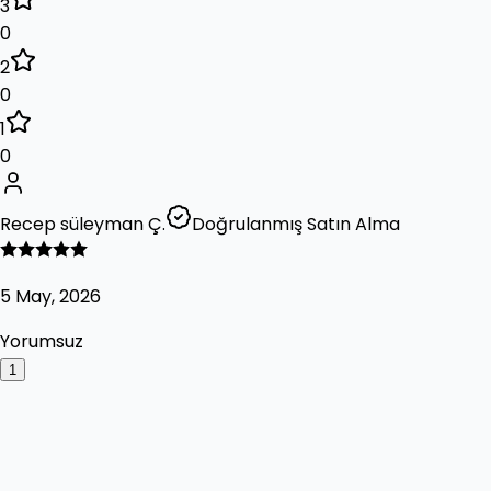
3
0
2
0
1
0
Recep süleyman Ç.
Doğrulanmış Satın Alma
5 May, 2026
Yorumsuz
1