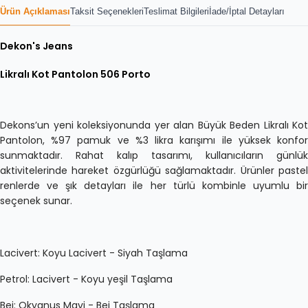
Ürün Açıklaması
Taksit Seçenekleri
Teslimat Bilgileri
İade/İptal Detayları
Dekon's Jeans
Likralı Kot Pantolon 506 Porto
Dekons’un yeni koleksiyonunda yer alan Büyük Beden Likralı Kot
Pantolon, %97 pamuk ve %3 likra karışımı ile yüksek konfor
sunmaktadır. Rahat kalıp tasarımı, kullanıcıların günlük
aktivitelerinde hareket özgürlüğü sağlamaktadır. Ürünler pastel
renlerde ve şık detayları ile her türlü kombinle uyumlu bir
seçenek sunar.
Lacivert: Koyu Lacivert - Siyah Taşlama
Petrol: Lacivert - Koyu yeşil Taşlama
Bej: Okyanus Mavi - Bej Taşlama