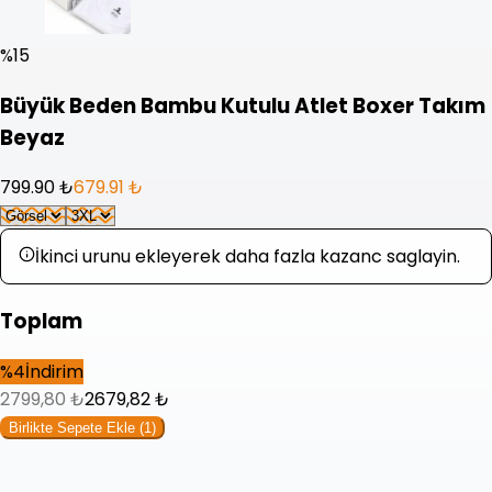
%
15
Büyük Beden Bambu Kutulu Atlet Boxer Takım
Beyaz
799.90 ₺
679.91 ₺
İkinci urunu ekleyerek daha fazla kazanc saglayin.
Toplam
%
4
İndirim
2799,80
₺
2679,82
₺
Birlikte Sepete Ekle (
1
)