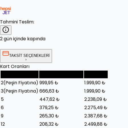
Tahmini Teslim:
2 gün içinde kapında
TAKSİT SEÇENEKLERİ
Kart Oranları
Taksit Sayısı
Taksit Tutarı (Ay)
Toplam
2
(Peşin Fiyatına)
999,95 ₺
1.999,90 ₺
3
(Peşin Fiyatına)
666,63 ₺
1.999,90 ₺
5
447,62 ₺
2.238,09 ₺
6
379,25 ₺
2.275,49 ₺
9
265,30 ₺
2.387,68 ₺
12
208,32 ₺
2.499,88 ₺