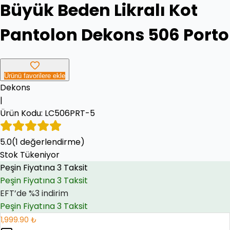
Büyük Beden Likralı Kot
Pantolon Dekons 506 Porto
Ürünü favorilere ekle
Dekons
|
Ürün Kodu:
LC506PRT-5
5.0
Peşin Fiyatına 3 Taksit
(
1
değerlendirme)
Stok Tükeniyor
EFT’de %3 indirim
EFT’de %3 indirim
Peşin Fiyatına 3 Taksit
1,999.90 ₺