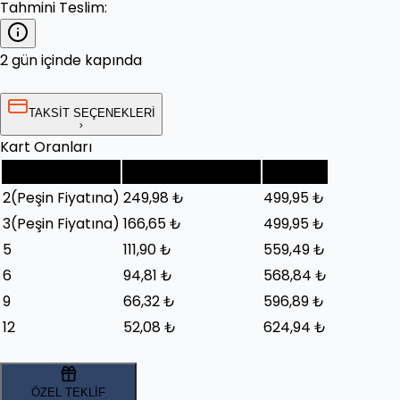
Tahmini Teslim:
2 gün içinde kapında
TAKSİT SEÇENEKLERİ
Kart Oranları
Taksit Sayısı
Taksit Tutarı (Ay)
Toplam
2
(Peşin Fiyatına)
249,98 ₺
499,95 ₺
3
(Peşin Fiyatına)
166,65 ₺
499,95 ₺
5
111,90 ₺
559,49 ₺
6
94,81 ₺
568,84 ₺
9
66,32 ₺
596,89 ₺
12
52,08 ₺
624,94 ₺
ÖZEL TEKLİF