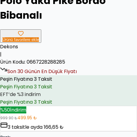
Polo Yaka Pike Bordo
Bibanalı
Ürünü favorilere ekle
Dekons
|
Ürün Kodu:
0667228288285
Peşin Fiyatına 3 Taksit
EFT’de %3 indirim
Son
30
Günün En Düşük Fiyatı
EFT’de %3 indirim
Peşin Fiyatına 3 Taksit
%
50
İndirim
499.95 ₺
999.90 ₺
3
taksitle ayda
166,65 ₺