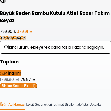
%
15
Büyük Beden Bambu Kutulu Atlet Boxer Takım
Beyaz
799.90 ₺
679.91 ₺
İkinci urunu ekleyerek daha fazla kazanc saglayin.
Toplam
%
34
İndirim
1799,80
₺
1179,87
₺
Birlikte Sepete Ekle (
1
)
Ürün Açıklaması
Taksit Seçenekleri
Teslimat Bilgileri
İade/İptal Detayları