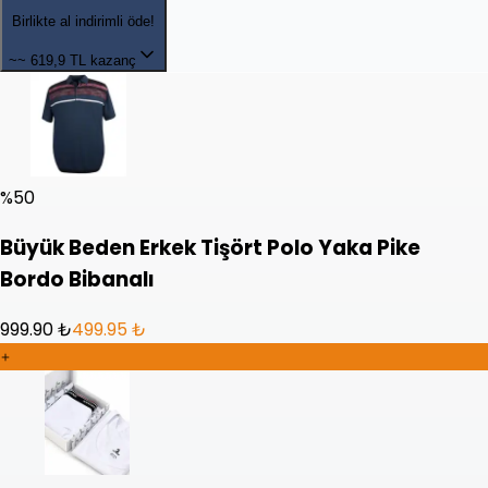
Birlikte al indirimli öde!
~~
619,9 TL kazanç
%
50
Büyük Beden Erkek Tişört Polo Yaka Pike
Bordo Bibanalı
999.90 ₺
499.95 ₺