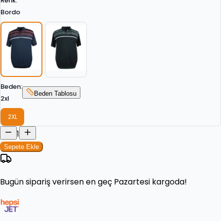
Renk
:
Bordo
Beden
:
Beden Tablosu
2xl
2XL
1
Sepete Ekle
Bugün
sipariş verirsen en geç
Pazartesi
kargoda!