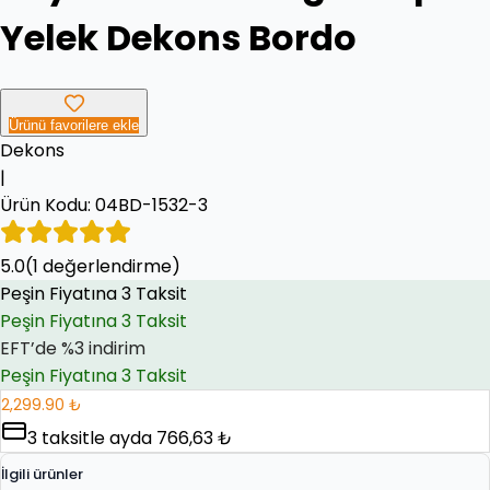
Yelek Dekons Bordo
Ürünü favorilere ekle
Dekons
|
Ürün Kodu:
04BD-1532-3
Peşin Fiyatına 3 Taksit
5.0
EFT’de %3 indirim
(
1
değerlendirme)
EFT’de %3 indirim
Peşin Fiyatına 3 Taksit
2,299.90 ₺
3
taksitle ayda
766,63 ₺
İlgili ürünler