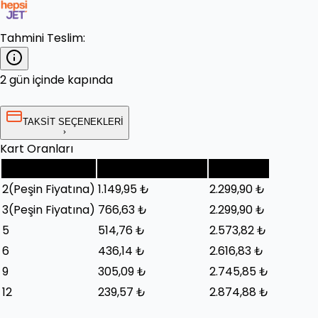
Tahmini Teslim:
2 gün içinde kapında
TAKSİT SEÇENEKLERİ
Kart Oranları
Taksit Sayısı
Taksit Tutarı (Ay)
Toplam
2
(Peşin Fiyatına)
1.149,95 ₺
2.299,90 ₺
3
(Peşin Fiyatına)
766,63 ₺
2.299,90 ₺
5
514,76 ₺
2.573,82 ₺
6
436,14 ₺
2.616,83 ₺
9
305,09 ₺
2.745,85 ₺
12
239,57 ₺
2.874,88 ₺