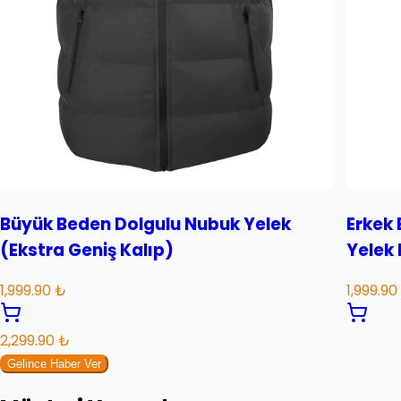
Büyük Beden Dolgulu Nubuk Yelek
Erkek 
(Ekstra Geniş Kalıp)
Yelek
1,999.90 ₺
1,999.90
2,299.90 ₺
Gelince Haber Ver