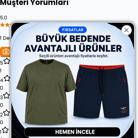
Müşteri Yorumları
5.0
1 Değerlendirme
Yorum Yap
5
1
4
0
3
0
2
0
1