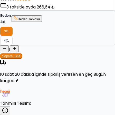
3
taksitle ayda
266,64 ₺
Beden
:
Beden Tablosu
3xl
3XL
4XL
1
Sepete Ekle
10 saat 20 dakika
içinde sipariş verirsen en geç
Bugün
kargoda!
Tahmini Teslim: