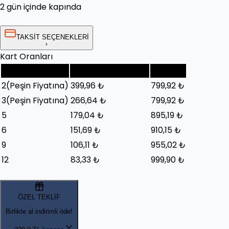
2 gün içinde kapında
TAKSİT SEÇENEKLERİ
Kart Oranları
Taksit Sayısı
Taksit Tutarı (Ay)
Toplam
2
(Peşin Fiyatına)
399,96 ₺
799,92 ₺
3
(Peşin Fiyatına)
266,64 ₺
799,92 ₺
5
179,04 ₺
895,19 ₺
6
151,69 ₺
910,15 ₺
9
106,11 ₺
955,02 ₺
12
83,33 ₺
999,90 ₺
ÖZEL TEKLİF
Birlikte al indirimli öde!