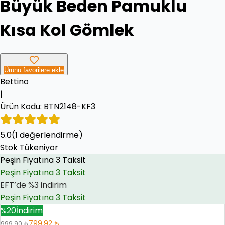
Büyük Beden Pamuklu
Kısa Kol Gömlek
Ürünü favorilere ekle
Bettino
|
Ürün Kodu:
BTN2148-KF3
5.0
Peşin Fiyatına 3 Taksit
(
1
değerlendirme)
Stok Tükeniyor
EFT’de %3 indirim
EFT’de %3 indirim
Peşin Fiyatına 3 Taksit
%
20
İndirim
799.92 ₺
999.90 ₺