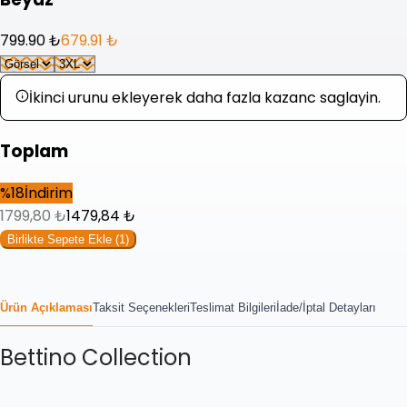
799.90 ₺
679.91 ₺
İkinci urunu ekleyerek daha fazla kazanc saglayin.
Toplam
%
18
İndirim
1799,80
₺
1479,84
₺
Birlikte Sepete Ekle (
1
)
Ürün Açıklaması
Taksit Seçenekleri
Teslimat Bilgileri
İade/İptal Detayları
Bettino Collection