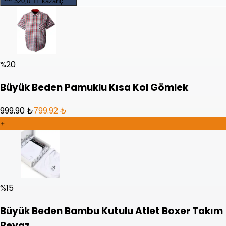
~~
320,0 TL kazanç
%
20
Büyük Beden Pamuklu Kısa Kol Gömlek
999.90 ₺
799.92 ₺
%
15
Büyük Beden Bambu Kutulu Atlet Boxer Takım
Beyaz