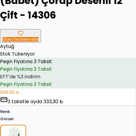
(Babet) Çorap Desenli 12
Çift - 14306
Ürünü favorilere ekle
Aytuğ
Peşin Fiyatına 3 Taksit
Stok Tükeniyor
EFT’de %3 indirim
EFT’de %3 indirim
Peşin Fiyatına 3 Taksit
999.90 ₺
3
taksitle ayda
333,30 ₺
Renk
:
Görsel