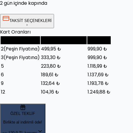
2 gün içinde kapında
TAKSİT SEÇENEKLERİ
Kart Oranları
Taksit Sayısı
Taksit Tutarı (Ay)
Toplam
2
(Peşin Fiyatına)
499,95 ₺
999,90 ₺
3
(Peşin Fiyatına)
333,30 ₺
999,90 ₺
5
223,80 ₺
1.118,99 ₺
6
189,61 ₺
1.137,69 ₺
9
132,64 ₺
1.193,78 ₺
12
104,16 ₺
1.249,88 ₺
ÖZEL TEKLİF
Birlikte al indirimli öde!
~~
120,0 TL kazanç