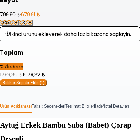
Beyaz
799.90 ₺
679.91 ₺
İkinci urunu ekleyerek daha fazla kazanc saglayin.
Toplam
%
7
İndirim
1799,80
₺
1679,82
₺
Birlikte Sepete Ekle (
1
)
Ürün Açıklaması
Taksit Seçenekleri
Teslimat Bilgileri
İade/İptal Detayları
Aytuğ Erkek Bambu Suba (Babet) Çorap
Desenli