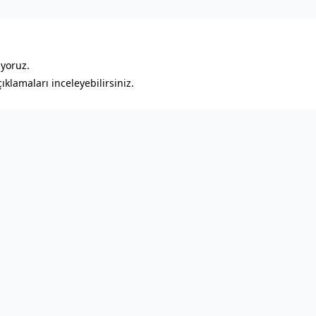
ıyoruz.
klamaları inceleyebilirsiniz.