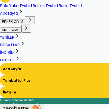
Polo Yaka T-shirt
Baskılı T-shirt
Basic T-shirt
Anasayfa
ERKEK GİYİM
AKSESUAR
YENİLER
FIRSATLAR
İNDİRİM
OUTLET
Ana Sayfa
Tambattal Plus
İletişim
Güvenli ödeme sistemi
İade ve değişim garantisi
Hızlı ve güvenli teslimat