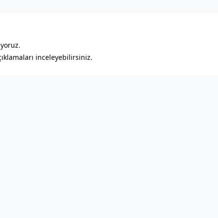
ıyoruz.
klamaları inceleyebilirsiniz.