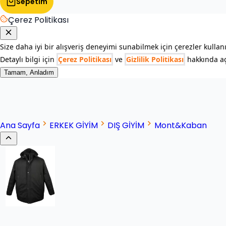
Sepetim
Çerez Politikası
Size daha iyi bir alışveriş deneyimi sunabilmek için çerezler kullan
Detaylı bilgi için
Çerez Politikası
ve
Gizlilik Politikası
hakkında açı
Tamam, Anladım
Ana Sayfa
ERKEK GİYİM
DIŞ GİYİM
Mont&Kaban