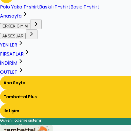
Polo Yaka T-shirt
Baskılı T-shirt
Basic T-shirt
Anasayfa
ERKEK GİYİM
AKSESUAR
YENİLER
FIRSATLAR
İNDİRİM
OUTLET
Ana Sayfa
Tambattal Plus
İletişim
Güvenli ödeme sistemi
İade ve değişim garantisi
Hızlı ve güvenli teslimat