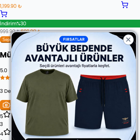
1,199.90 ₺
İndirim
%
30
999.90 ₺
699.90 ₺
Sepete Ekle
Müşteri Yorumları
5.0
3 Değerlendirme
Yorum Yap
5
3
4