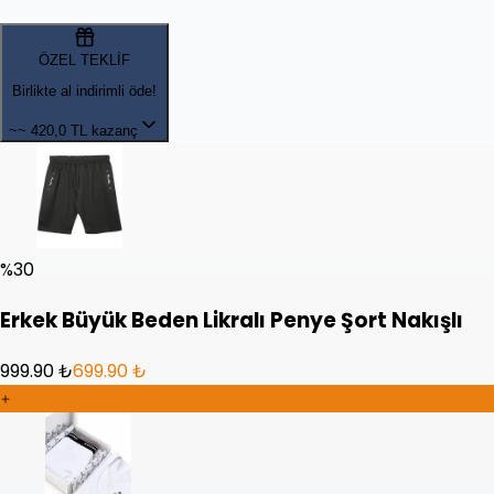
ÖZEL TEKLİF
Birlikte al indirimli öde!
~~
420,0 TL kazanç
%
30
Erkek Büyük Beden Likralı Penye Şort Nakışlı
999.90 ₺
699.90 ₺