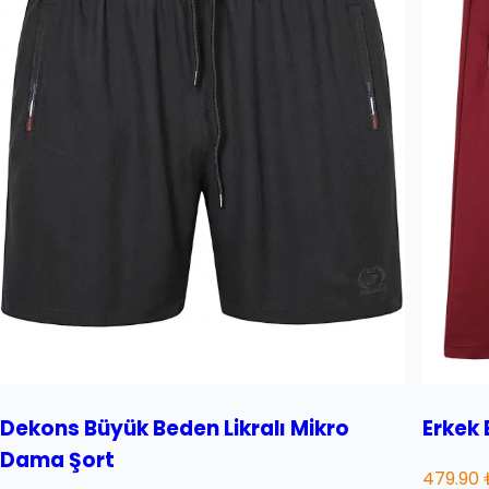
Dekons Büyük Beden Likralı Mikro
Erkek
Dama Şort
479.90 