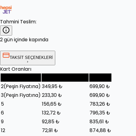
Tahmini Teslim:
2 gün içinde kapında
TAKSİT SEÇENEKLERİ
Kart Oranları
Taksit Sayısı
Taksit Tutarı (Ay)
Toplam
2
(Peşin Fiyatına)
349,95 ₺
699,90 ₺
3
(Peşin Fiyatına)
233,30 ₺
699,90 ₺
5
156,65 ₺
783,26 ₺
6
132,72 ₺
796,35 ₺
9
92,85 ₺
835,61 ₺
12
72,91 ₺
874,88 ₺