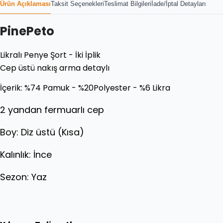
Ürün Açıklaması
Taksit Seçenekleri
Teslimat Bilgileri
İade/İptal Detayları
PinePeto
Likralı Penye Şort - İki İplik
Cep üstü nakış arma detaylı
İçerik: %74 Pamuk - %20Polyester - %6 Likra
2 yandan fermuarlı cep
Boy: Diz üstü (Kısa)
Kalınlık: İnce
Sezon: Yaz