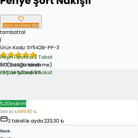
Penye Şort Nakışlı
Ürünü favorilere ekle
tambattal
|
Ürün Kodu:
SY542B-PP-3
Peşin Fiyatına 3 Taksit
5.0
EFT’de %3 indirim
(
3
değerlendirme)
EFT’de %3 indirim
Peşin Fiyatına 3 Taksit
%
30
İndirim
699.90 ₺
999.90 ₺
3
taksitle ayda
233,30 ₺
Renk
: