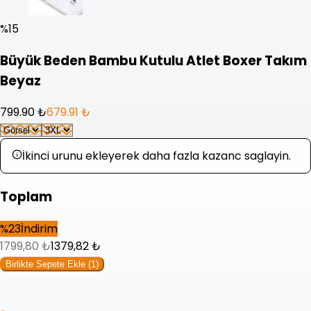
%
15
Büyük Beden Bambu Kutulu Atlet Boxer Takım
Beyaz
799.90 ₺
679.91 ₺
İkinci urunu ekleyerek daha fazla kazanc saglayin.
Toplam
%
23
İndirim
1799,80
₺
1379,82
₺
Birlikte Sepete Ekle (
1
)