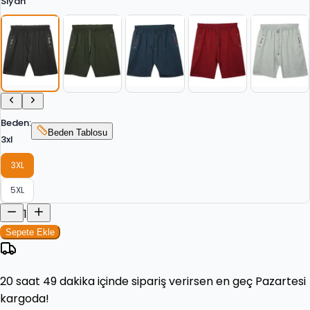
Siyah
Beden
:
Beden Tablosu
3xl
3XL
5XL
1
Sepete Ekle
20 saat 49 dakika
içinde sipariş verirsen en geç
Pazartesi
kargoda!