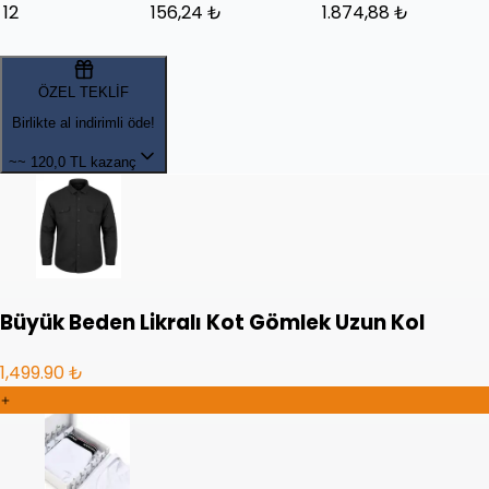
12
156,24 ₺
1.874,88 ₺
ÖZEL TEKLİF
Birlikte al indirimli öde!
~~
120,0 TL kazanç
Büyük Beden Likralı Kot Gömlek Uzun Kol
1,499.90 ₺