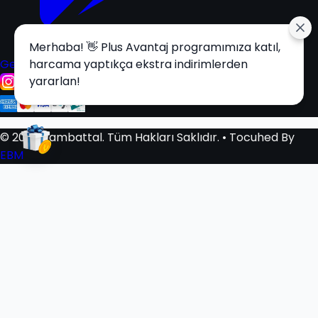
Merhaba! 👋 Plus Avantaj programımıza katıl,
Get it on
harcama yaptıkça ekstra indirimlerden
Google Play
yararlan!
© 2025 Tambattal. Tüm Hakları Saklıdır.
• Tocuhed By
EBM
Sepetim
0
Sepetiniz Boş
Beğendiğiniz Ürünleri Sepetinize Ekleyerek Alışverişe