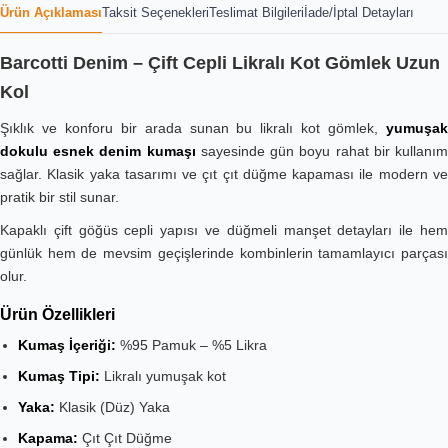
Ürün Açıklaması
Taksit Seçenekleri
Teslimat Bilgileri
İade/İptal Detayları
Barcotti Denim – Çift Cepli Likralı Kot Gömlek Uzun
Kol
Şıklık ve konforu bir arada sunan bu likralı kot gömlek,
yumuşak
dokulu esnek denim kumaşı
sayesinde gün boyu rahat bir kullanı
sağlar. Klasik yaka tasarımı ve çıt çıt düğme kapaması ile modern ve
pratik bir stil sunar.
Kapaklı çift göğüs cepli yapısı ve düğmeli manşet detayları ile hem
günlük hem de mevsim geçişlerinde kombinlerin tamamlayıcı parçası
olur.
Ürün Özellikleri
Kumaş İçeriği:
%95 Pamuk – %5 Likra
Kumaş Tipi:
Likralı yumuşak kot
Yaka:
Klasik (Düz) Yaka
Kapama:
Çıt Çıt Düğme