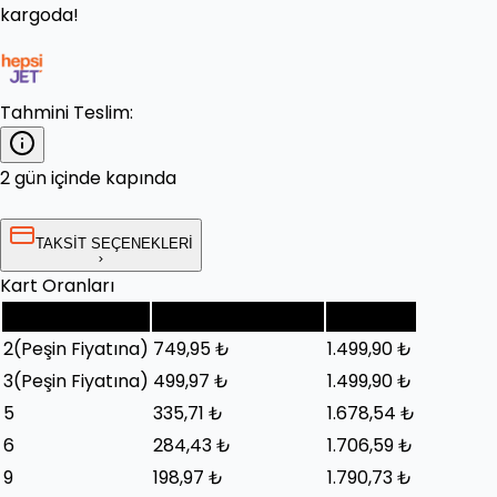
kargoda!
Tahmini Teslim:
2 gün içinde kapında
TAKSİT SEÇENEKLERİ
Kart Oranları
Taksit Sayısı
Taksit Tutarı (Ay)
Toplam
2
(Peşin Fiyatına)
749,95 ₺
1.499,90 ₺
3
(Peşin Fiyatına)
499,97 ₺
1.499,90 ₺
5
335,71 ₺
1.678,54 ₺
6
284,43 ₺
1.706,59 ₺
9
198,97 ₺
1.790,73 ₺