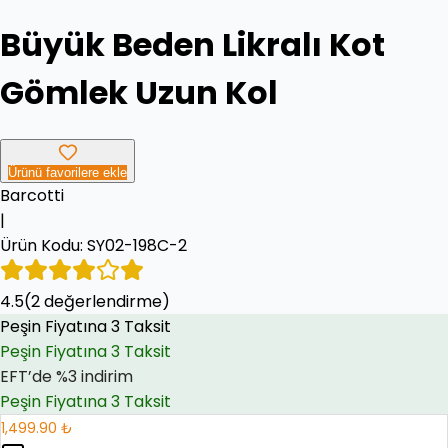
Büyük Beden Likralı Kot
Gömlek Uzun Kol
Ürünü favorilere ekle
Barcotti
|
Ürün Kodu:
SY02-198C-2
Peşin Fiyatına 3 Taksit
4.5
EFT’de %3 indirim
(
2
değerlendirme)
EFT’de %3 indirim
Peşin Fiyatına 3 Taksit
1,499.90 ₺