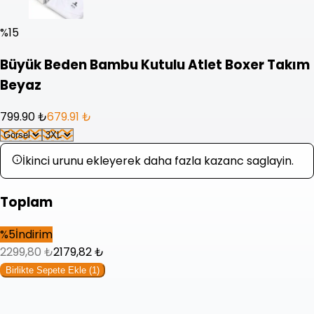
%
15
Büyük Beden Bambu Kutulu Atlet Boxer Takım
Beyaz
799.90 ₺
679.91 ₺
İkinci urunu ekleyerek daha fazla kazanc saglayin.
Toplam
%
5
İndirim
2299,80
₺
2179,82
₺
Birlikte Sepete Ekle (
1
)