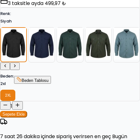
3
taksitle ayda
499,97 ₺
Renk
:
Siyah
Beden
:
Beden Tablosu
2xl
2XL
1
Sepete Ekle
7 saat 26 dakika
içinde sipariş verirsen en geç
Bugün