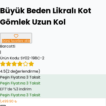
Büyük Beden Likralı Kot
Gömlek Uzun Kol
Ürünü favorilere ekle
Barcotti
|
Ürün Kodu:
SY02-198C-2
Peşin Fiyatına 3 Taksit
4.5
EFT’de %3 indirim
(
2
değerlendirme)
EFT’de %3 indirim
Peşin Fiyatına 3 Taksit
1,499.90 ₺