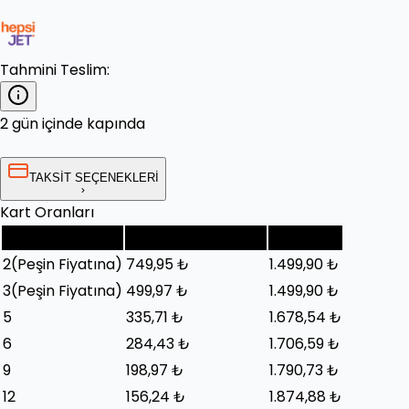
Tahmini Teslim:
2 gün içinde kapında
TAKSİT SEÇENEKLERİ
Kart Oranları
Taksit Sayısı
Taksit Tutarı (Ay)
Toplam
2
(Peşin Fiyatına)
749,95 ₺
1.499,90 ₺
3
(Peşin Fiyatına)
499,97 ₺
1.499,90 ₺
5
335,71 ₺
1.678,54 ₺
6
284,43 ₺
1.706,59 ₺
9
198,97 ₺
1.790,73 ₺
12
156,24 ₺
1.874,88 ₺