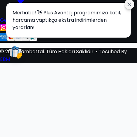
Merhaba! 👋 Plus Avantaj programımıza katıl,
Get it on
harcama yaptıkça ekstra indirimlerden
Google Play
yararlan!
© 2025 Tambattal. Tüm Hakları Saklıdır.
• Tocuhed By
EBM
Sepetim
0
Sepetiniz Boş
Beğendiğiniz Ürünleri Sepetinize Ekleyerek Alışverişe
Başlayabilirsiniz