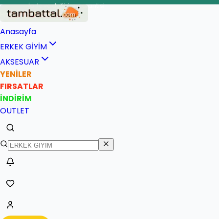
İade ve değişim garantisi
li teslimat
Anasayfa
ERKEK GİYİM
AKSESUAR
YENİLER
FIRSATLAR
İNDİRİM
OUTLET