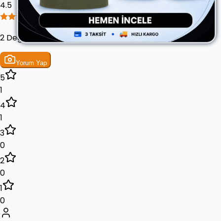
4.5
2 Değerlendirme
Yorum Yap
5
1
4
1
3
0
2
0
1
0