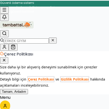
Güvenli ödeme sistemi
İade ve değişim garantisi
enli teslimat
Çerez Politikası
Size daha iyi bir alışveriş deneyimi sunabilmek için çerezler
kullanıyoruz.
Detaylı bilgi için
Çerez Politikası
ve
Gizlilik Politikası
hakkında
açıklamaları inceleyebilirsiniz.
Tamam, Anladım
Menu