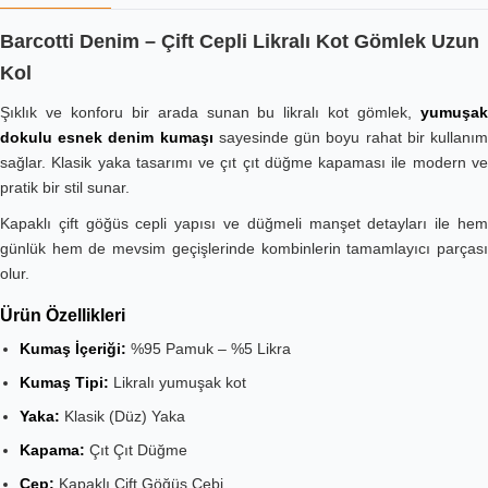
Barcotti Denim – Çift Cepli Likralı Kot Gömlek Uzun
Kol
Şıklık ve konforu bir arada sunan bu likralı kot gömlek,
yumuşak
dokulu esnek denim kumaşı
sayesinde gün boyu rahat bir kullanı
sağlar. Klasik yaka tasarımı ve çıt çıt düğme kapaması ile modern ve
pratik bir stil sunar.
Kapaklı çift göğüs cepli yapısı ve düğmeli manşet detayları ile hem
günlük hem de mevsim geçişlerinde kombinlerin tamamlayıcı parçası
olur.
Ürün Özellikleri
Kumaş İçeriği:
%95 Pamuk – %5 Likra
Kumaş Tipi:
Likralı yumuşak kot
Yaka:
Klasik (Düz) Yaka
Kapama:
Çıt Çıt Düğme
Cep:
Kapaklı Çift Göğüs Cebi