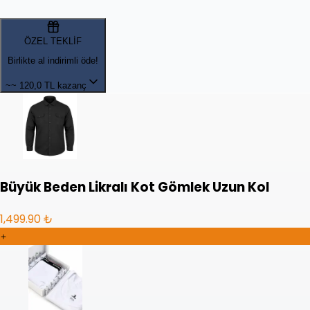
ÖZEL TEKLİF
Birlikte al indirimli öde!
~~
120,0 TL kazanç
Büyük Beden Likralı Kot Gömlek Uzun Kol
1,499.90 ₺