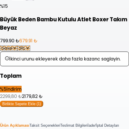
%
15
Büyük Beden Bambu Kutulu Atlet Boxer Takım
Beyaz
799.90 ₺
679.91 ₺
İkinci urunu ekleyerek daha fazla kazanc saglayin.
Toplam
%
5
İndirim
2299,80
₺
2179,82
₺
Birlikte Sepete Ekle (
1
)
Ürün Açıklaması
Taksit Seçenekleri
Teslimat Bilgileri
İade/İptal Detayları