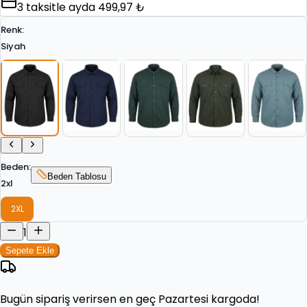
3
taksitle ayda
499,97 ₺
Renk
:
Siyah
Beden
:
Beden Tablosu
2xl
2XL
1
Sepete Ekle
Bugün
sipariş verirsen en geç
Pazartesi
kargoda!