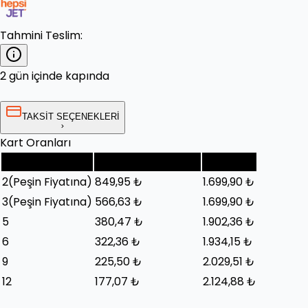
Tahmini Teslim:
2 gün içinde kapında
TAKSİT SEÇENEKLERİ
Kart Oranları
Taksit Sayısı
Taksit Tutarı (Ay)
Toplam
2
(Peşin Fiyatına)
849,95 ₺
1.699,90 ₺
3
(Peşin Fiyatına)
566,63 ₺
1.699,90 ₺
5
380,47 ₺
1.902,36 ₺
6
322,36 ₺
1.934,15 ₺
9
225,50 ₺
2.029,51 ₺
12
177,07 ₺
2.124,88 ₺