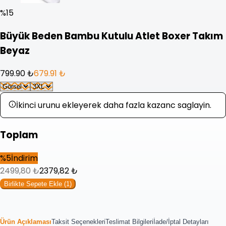
%
15
Büyük Beden Bambu Kutulu Atlet Boxer Takım
Beyaz
799.90 ₺
679.91 ₺
İkinci urunu ekleyerek daha fazla kazanc saglayin.
Toplam
%
5
İndirim
2499,80
₺
2379,82
₺
Birlikte Sepete Ekle (
1
)
Ürün Açıklaması
Taksit Seçenekleri
Teslimat Bilgileri
İade/İptal Detayları