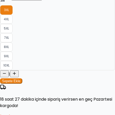
3xl
3XL
4XL
5XL
7XL
8XL
9XL
10XL
1
Sepete Ekle
18 saat 27 dakika
içinde sipariş verirsen en geç
Pazartesi
kargoda!