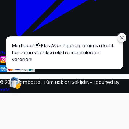
Merhaba! 👋 Plus Avantaj programımıza katıl,
Get it on
harcama yaptıkça ekstra indirimlerden
Google Play
yararlan!
© 2025 Tambattal. Tüm Hakları Saklıdır.
• Tocuhed By
EBM
Sepetim
0