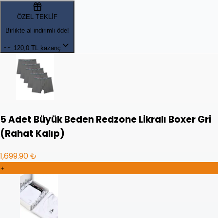
ÖZEL TEKLİF
Birlikte al indirimli öde!
~~
120,0 TL kazanç
5 Adet Büyük Beden Redzone Likralı Boxer Gri
(Rahat Kalıp)
1,699.90 ₺