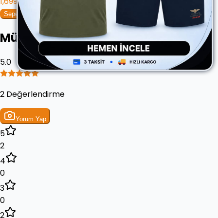
1,699.90 ₺
Sepete Ekle
Müşteri Yorumları
5.0
2 Değerlendirme
Yorum Yap
5
2
4
0
3
0
2