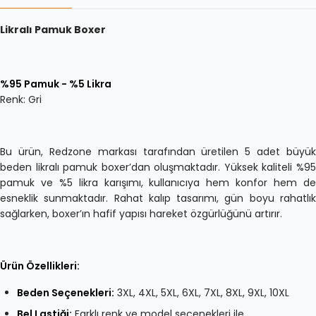
Likralı Pamuk Boxer
%95 Pamuk - %5 Likra
Renk: Gri
Bu ürün, Redzone markası tarafından üretilen 5 adet büyük
beden likralı pamuk boxer’dan oluşmaktadır. Yüksek kaliteli %95
pamuk ve %5 likra karışımı, kullanıcıya hem konfor hem de
esneklik sunmaktadır. Rahat kalıp tasarımı, gün boyu rahatlık
sağlarken, boxer’ın hafif yapısı hareket özgürlüğünü artırır.
Ürün Özellikleri:
Beden Seçenekleri:
3XL, 4XL, 5XL, 6XL, 7XL, 8XL, 9XL, 10XL
Bel Lastiği:
Farklı renk ve model seçenekleri ile