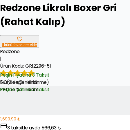
Redzone Likralı Boxer Gri
(Rahat Kalıp)
Ürünü favorilere ekle
Redzone
|
Ürün Kodu:
GR12296-51
Peşin Fiyatına 3 Taksit
5.0
EFT’de %3 indirim
(
2
değerlendirme)
EFT’de %3 indirim
Peşin Fiyatına 3 Taksit
1,699.90 ₺
3
taksitle ayda
566,63 ₺