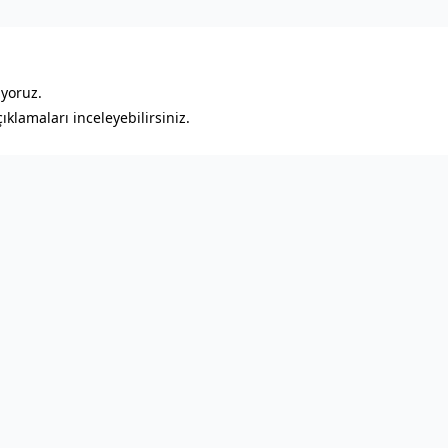
ıyoruz.
klamaları inceleyebilirsiniz.