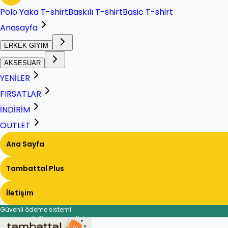
Polo Yaka T-shirt
Baskılı T-shirt
Basic T-shirt
Anasayfa
ERKEK GİYİM
AKSESUAR
YENİLER
FIRSATLAR
İNDİRİM
OUTLET
Ana Sayfa
Tambattal Plus
İletişim
Güvenli ödeme sistemi
İade ve değişim garantisi