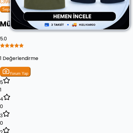
1,399.90 ₺
Sepete Ekle
Müşteri Yorumları
5.0
1 Değerlendirme
Yorum Yap
5
1
4
0
3
0
2