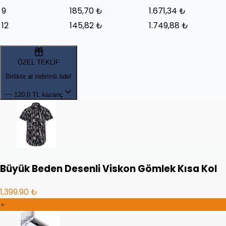
9
185,70 ₺
1.671,34 ₺
12
145,82 ₺
1.749,88 ₺
ÖZEL TEKLİF
Birlikte al indirimli öde!
~~
120,0 TL kazanç
Büyük Beden Desenli Viskon Gömlek Kısa Kol
1,399.90 ₺