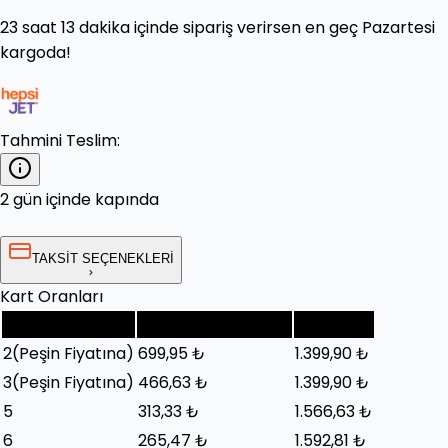
23 saat 13 dakika
içinde sipariş verirsen en geç
Pazartesi
kargoda!
Tahmini Teslim:
2 gün içinde kapında
TAKSİT SEÇENEKLERİ
Kart Oranları
Taksit Sayısı
Taksit Tutarı (Ay)
Toplam
2
(Peşin Fiyatına)
699,95 ₺
1.399,90 ₺
3
(Peşin Fiyatına)
466,63 ₺
1.399,90 ₺
5
313,33 ₺
1.566,63 ₺
6
265,47 ₺
1.592,81 ₺