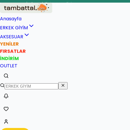
İade ve değişim garantisi
enli teslimat
Anasayfa
ERKEK GİYİM
AKSESUAR
YENİLER
FIRSATLAR
İNDİRİM
OUTLET