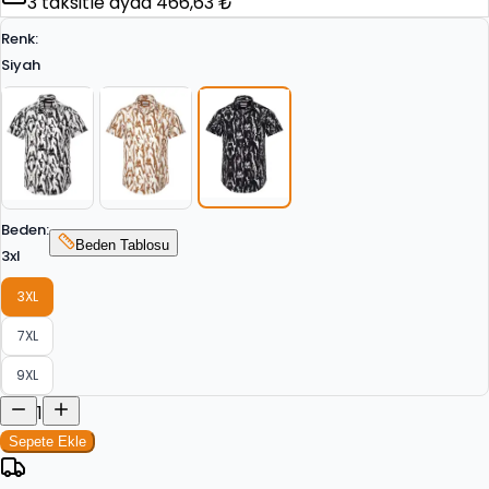
3
taksitle ayda
466,63 ₺
Renk
:
Siyah
Beden
:
Beden Tablosu
3xl
3XL
7XL
9XL
1
Sepete Ekle