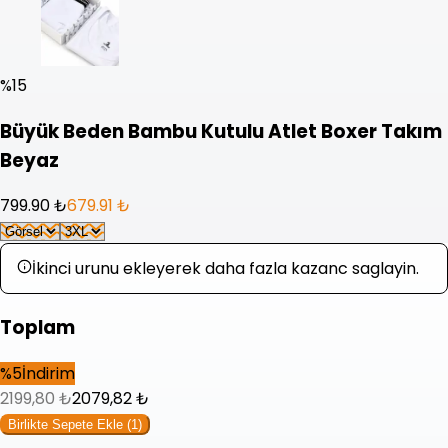
%
15
Büyük Beden Bambu Kutulu Atlet Boxer Takım
Beyaz
799.90 ₺
679.91 ₺
İkinci urunu ekleyerek daha fazla kazanc saglayin.
Toplam
%
5
İndirim
2199,80
₺
2079,82
₺
Birlikte Sepete Ekle (
1
)