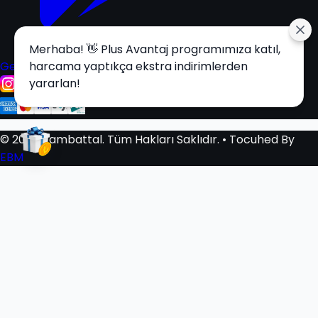
Merhaba! 👋 Plus Avantaj programımıza katıl,
Get it on
harcama yaptıkça ekstra indirimlerden
Google Play
yararlan!
© 2025 Tambattal. Tüm Hakları Saklıdır.
• Tocuhed By
EBM
Sepetim
0
Sepetiniz Boş
Beğendiğiniz Ürünleri Sepetinize Ekleyerek Alışverişe