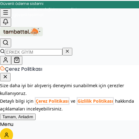
Güvenli ödeme sistemi
İade ve değişim garantisi
enli teslimat
Çerez Politikası
Size daha iyi bir alışveriş deneyimi sunabilmek için çerezler
kullanıyoruz.
Detaylı bilgi için
Çerez Politikası
ve
Gizlilik Politikası
hakkında
açıklamaları inceleyebilirsiniz.
Tamam, Anladım
Menu