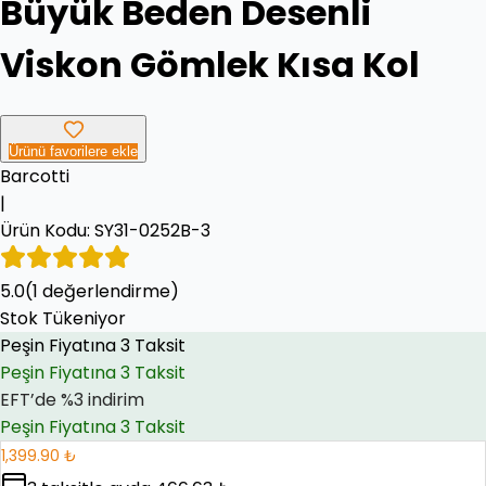
Büyük Beden Desenli
Viskon Gömlek Kısa Kol
Ürünü favorilere ekle
Barcotti
|
Ürün Kodu:
SY31-0252B-3
5.0
Peşin Fiyatına 3 Taksit
(
1
değerlendirme)
Stok Tükeniyor
EFT’de %3 indirim
EFT’de %3 indirim
Peşin Fiyatına 3 Taksit
1,399.90 ₺