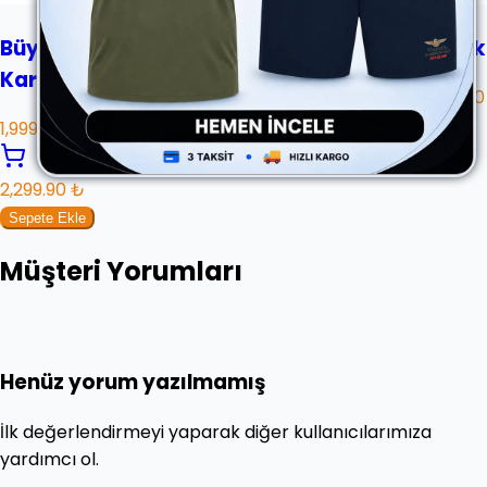
Büyük Beden Spor Kot Ceket Ribanalı
Büyük
Kar Yıkama
1,499.90
1,999.90 ₺
2,299.90 ₺
Sepete Ekle
Müşteri Yorumları
Henüz yorum yazılmamış
İlk değerlendirmeyi yaparak diğer kullanıcılarımıza
yardımcı ol.