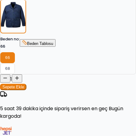
Beden no
:
Beden Tablosu
66
66
68
1
Sepete Ekle
5 saat 39 dakika
içinde sipariş verirsen en geç
Bugün
kargoda!