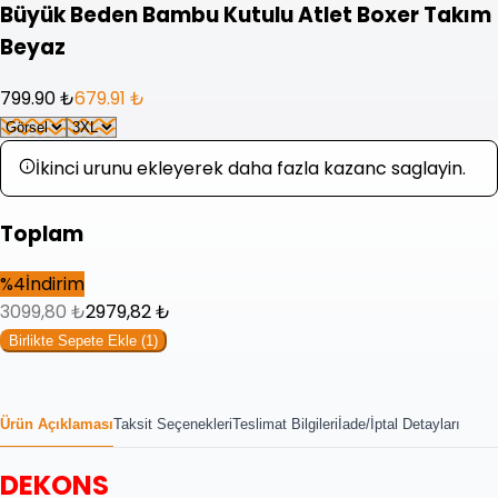
Büyük Beden Bambu Kutulu Atlet Boxer Takım
Beyaz
799.90 ₺
679.91 ₺
İkinci urunu ekleyerek daha fazla kazanc saglayin.
Toplam
%
4
İndirim
3099,80
₺
2979,82
₺
Birlikte Sepete Ekle (
1
)
Ürün Açıklaması
Taksit Seçenekleri
Teslimat Bilgileri
İade/İptal Detayları
DEKONS