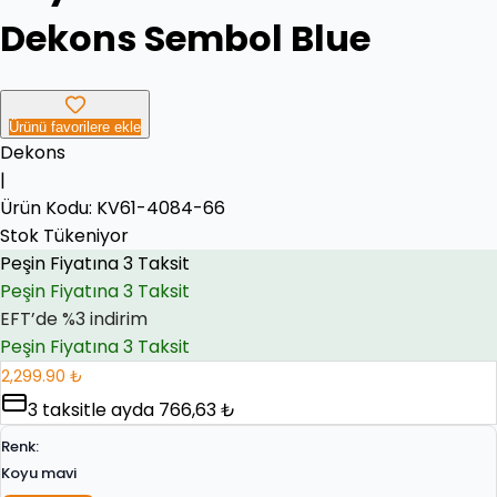
Dekons Sembol Blue
Ürünü favorilere ekle
Dekons
|
Ürün Kodu:
Peşin Fiyatına 3 Taksit
KV61-4084-66
Stok Tükeniyor
EFT’de %3 indirim
EFT’de %3 indirim
Peşin Fiyatına 3 Taksit
2,299.90 ₺
3
taksitle ayda
766,63 ₺
Renk
:
Koyu mavi