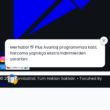
Merhaba! 👋 Plus Avantaj programımıza katıl,
Get it on
harcama yaptıkça ekstra indirimlerden
Google Play
yararlan!
© 2025 Tambattal. Tüm Hakları Saklıdır.
• Tocuhed By
EBM
Sepetim
0