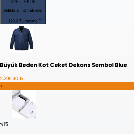
ÖZEL TEKLİF
Birlikte al indirimli öde!
~~
120,0 TL kazanç
Büyük Beden Kot Ceket Dekons Sembol Blue
2,299.90 ₺
%
15