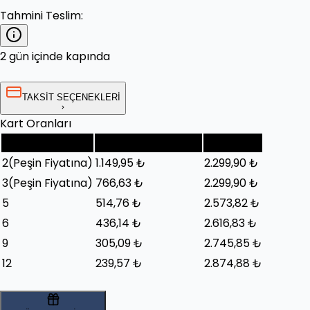
Tahmini Teslim:
2 gün içinde kapında
TAKSİT SEÇENEKLERİ
Kart Oranları
Taksit Sayısı
Taksit Tutarı (Ay)
Toplam
2
(Peşin Fiyatına)
1.149,95 ₺
2.299,90 ₺
3
(Peşin Fiyatına)
766,63 ₺
2.299,90 ₺
5
514,76 ₺
2.573,82 ₺
6
436,14 ₺
2.616,83 ₺
9
305,09 ₺
2.745,85 ₺
12
239,57 ₺
2.874,88 ₺