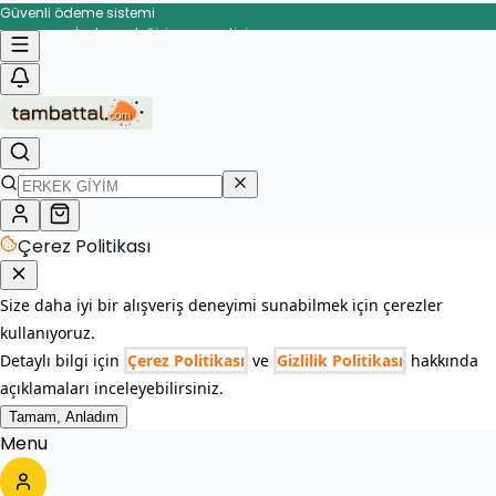
Güvenli ödeme sistemi
İade ve değişim garantisi
üvenli teslimat
Çerez Politikası
Size daha iyi bir alışveriş deneyimi sunabilmek için çerezler
kullanıyoruz.
Detaylı bilgi için
Çerez Politikası
ve
Gizlilik Politikası
hakkında
açıklamaları inceleyebilirsiniz.
Tamam, Anladım
Menu