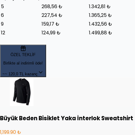
5
268,56 ₺
1.342,81 ₺
6
227,54 ₺
1.365,25 ₺
9
159,17 ₺
1.432,56 ₺
12
124,99 ₺
1.499,88 ₺
ÖZEL TEKLİF
Birlikte al indirimli öde!
~~
120,0 TL kazanç
Büyük Beden Bisiklet Yaka İnterlok Sweatshirt
1,199.90 ₺