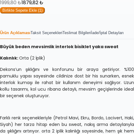
1999,80
₺
1879,82
₺
Birlikte Sepete Ekle (
1
)
Ürün Açıklaması
Taksit Seçenekleri
Teslimat Bilgileri
İade/İptal Detayları
Büyük beden mevsimlik interlok bisiklet yaka sweat
Kalınlık:
Orta (2 İplik)
Dekons’un şıklığını ve konforunu bir araya getiriyor. %100
pamuklu yapısı sayesinde cildinize dost bir his sunarken, esnek
interlok kumaşı ile rahat bir kullanım deneyimi sağlıyor. Uzun
kollu tasarımı, kol ucu ribana detaylı, mevsim geçişlerinde ideal
bir seçenek oluşturuyor.
Farklı renk seçenekleriyle (Petrol Mavi, Ekru, Bordo, Lacivert, Haki,
Siyah) her tarza hitap eden bu sweat, nakış arma detaylarıyla
da şıklığını artırıyor. orta 2 iplik kalınlığı sayesinde, hem şık hem