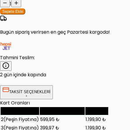
1
Sepete Ekle
Bugün
sipariş verirsen en geç
Pazartesi
kargoda!
Tahmini Teslim:
2 gün içinde kapında
TAKSİT SEÇENEKLERİ
Kart Oranları
Taksit Sayısı
Taksit Tutarı (Ay)
Toplam
2
(Peşin Fiyatına)
599,95 ₺
1.199,90 ₺
3
(Peşin Fiyatına)
399,97 ₺
1.199,90 ₺