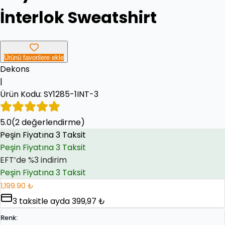
İnterlok Sweatshirt
Ürünü favorilere ekle
Dekons
|
Ürün Kodu:
SY1285-1INT-3
Peşin Fiyatına 3 Taksit
5.0
EFT’de %3 indirim
(
2
değerlendirme)
EFT’de %3 indirim
Peşin Fiyatına 3 Taksit
1,199.90 ₺
3
taksitle ayda
399,97 ₺
Renk
: