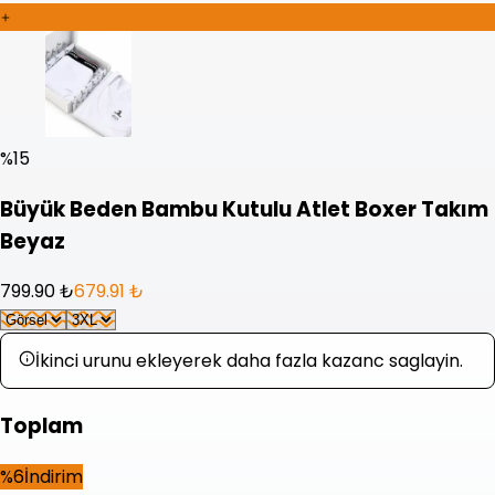
%
15
Büyük Beden Bambu Kutulu Atlet Boxer Takım
Beyaz
799.90 ₺
679.91 ₺
İkinci urunu ekleyerek daha fazla kazanc saglayin.
Toplam
%
6
İndirim