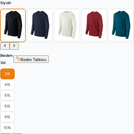
Siyah
Beden
:
Beden Tablosu
3xl
3XL
4XL
5XL
6XL
9XL
10XL