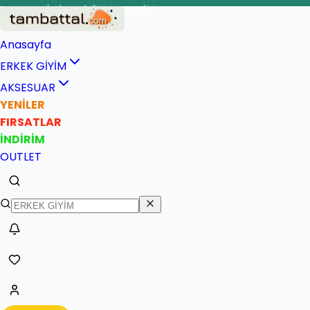
İade ve değişim garantisi
üvenli teslimat
Anasayfa
ERKEK GİYİM
AKSESUAR
YENİLER
FIRSATLAR
İNDİRİM
OUTLET